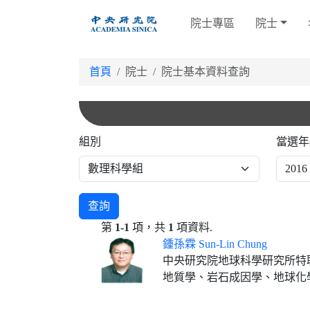
跳
院士專區
院士
到
主
要
首頁
院士
院士基本資料查詢
內
容
組別
當選年
查詢
第
1-1
項，共
1
項資料.
鍾孫霖 Sun-Lin Chung
中央研究院地球科學研究所特
地質學、岩石成因學、地球化