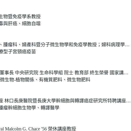
生物暨免疫學系教授
毒與肝癌、細胞自噬
婦產科暨分子微生物學和免疫學教授；婦科病理學執行長；約翰霍普金斯醫院病理科醫師
療型子宮頸癌疫苗
家講座 國立中興大學 土壤環境科學系 特聘講座教授 國立台灣大學 農業化學系 特聘研究講座 中華土壤肥料學會監事、中華肥料協會理事、台灣農學會監事、中華永續農業協會常務理事
-微生物-植物關係、有機質肥料、微生物肥料
庚大學幹細胞與轉譯癌症研究所特聘講座教授 美國加州大學聖地牙哥分校醫學院暨癌症中心小兒科榮譽教授
腫瘤幹細胞生物學、轉譯醫學
 Malcolm G. Chace '56 榮休講座教授