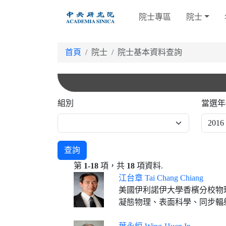
跳
院士專區
院士
到
主
要
首頁
院士
院士基本資料查詢
內
容
組別
當選年
查詢
第
1-18
項，共
18
項資料.
江台章 Tai Chang Chiang
美國伊利諾伊大學香檳分校物
凝態物理、表面科學、同步輻