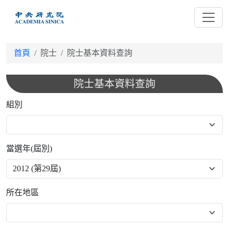
跳
到
主
要
首頁
院士
院士基本資料查詢
內
容
院士基本資料查詢
組別
當選年(屆別)
所在地區