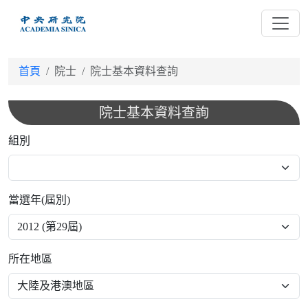
跳
到
主
要
首頁
院士
院士基本資料查詢
內
容
院士基本資料查詢
組別
當選年(屆別)
所在地區