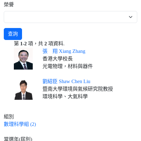
榮譽
查詢
第
1-2
項，共
2
項資料.
張 翔 Xiang Zhang
香港大學校長
光電物理，材料與器件
劉紹臣 Shaw Chen Liu
暨南大學環境與氣候研究院教授
環境科學、大氣科學
組別
數理科學組 (2)
當選年(屆別)