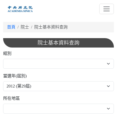
跳
到
主
要
首頁
院士
院士基本資料查詢
內
容
院士基本資料查詢
組別
當選年(屆別)
所在地區