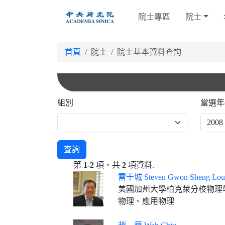
跳
院士專區
院士
到
主
要
首頁
院士
院士基本資料查詢
內
容
組別
當選年
查詢
第
1-2
項，共
2
項資料.
雷干城 Steven Gwon Sheng Lou
美國加州大學柏克萊分校物理學系教授
物理、應用物理