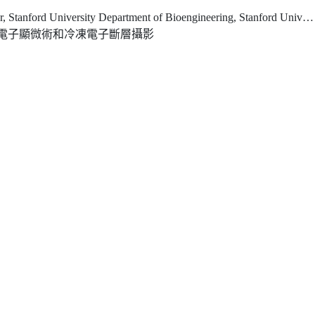
 University Department of Microbiology and Immunology, Stanford University Director of CryoEM and Bioimaging Division and Professor of Photon Science, SLAC National Accelerator Laboratory
電子顯微術和冷凍電子斷層攝影