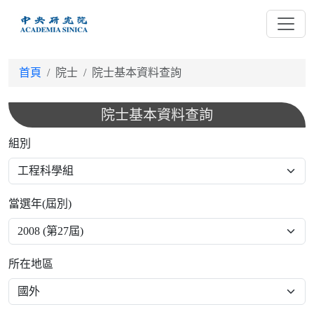
跳
到
主
要
首頁
院士
院士基本資料查詢
內
容
院士基本資料查詢
組別
當選年(屆別)
所在地區