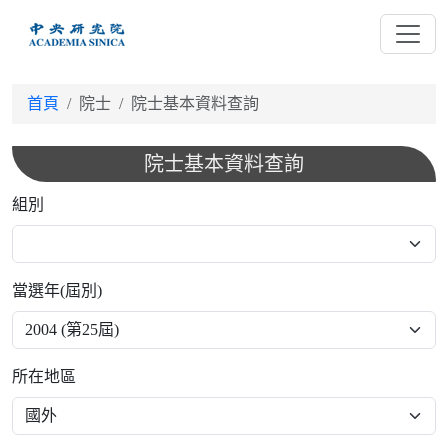
跳
到
主
要
首頁
院士
院士基本資料查詢
內
容
院士基本資料查詢
組別
當選年(屆別)
所在地區