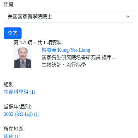
榮譽
查詢
第
1-1
項，共
1
項資料.
梁賡義 Kung-Yee Liang
國家衛生研究院名譽研究員 逢甲大學春雨講座教授(2023/02/01- )
生物統計、流行病學
組別
生命科學組 (1)
當選年(屆別)
2002 (第24屆) (1)
所在地區
國內 (1)