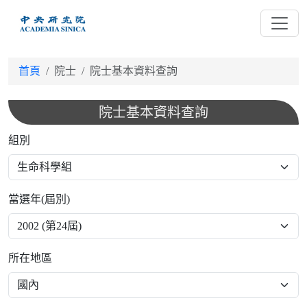
跳
到
主
要
首頁
院士
院士基本資料查詢
內
容
院士基本資料查詢
組別
當選年(屆別)
所在地區