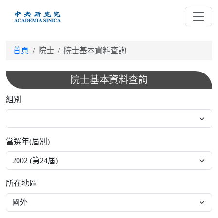
跳
到
主
要
首頁
院士
院士基本資料查詢
內
容
院士基本資料查詢
組別
當選年(屆別)
所在地區