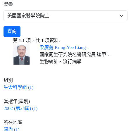
榮譽
查詢
第
1-1
項，共
1
項資料.
梁賡義 Kung-Yee Liang
國家衛生研究院名譽研究員 逢甲大學春雨講座教授(2023/02/01- )
生物統計、流行病學
組別
生命科學組 (1)
當選年(屆別)
2002 (第24屆) (1)
所在地區
國內 (1)