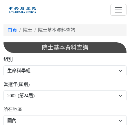
跳
到
主
要
首頁
院士
院士基本資料查詢
內
容
院士基本資料查詢
組別
當選年(屆別)
所在地區