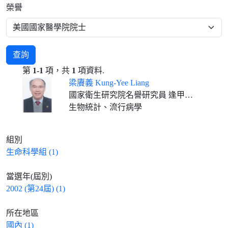
榮譽
查詢
第
1-1
項，共
1
項資料.
梁賡義 Kung-Yee Liang
國家衛生研究院名譽研究員 逢甲大學春雨講座教授(2023/02/01- )
生物統計、流行病學
組別
生命科學組 (1)
當選年(屆別)
2002 (第24屆) (1)
所在地區
國內 (1)