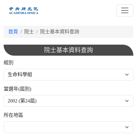
跳
到
主
要
首頁
院士
院士基本資料查詢
內
容
院士基本資料查詢
組別
當選年(屆別)
所在地區