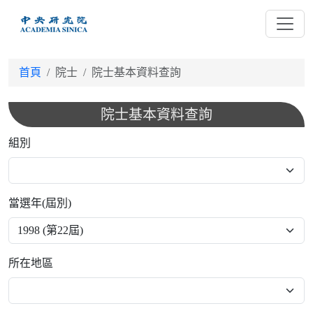
跳
到
主
要
首頁
院士
院士基本資料查詢
內
容
院士基本資料查詢
組別
當選年(屆別)
所在地區