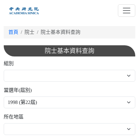
跳
到
主
要
首頁
院士
院士基本資料查詢
內
容
院士基本資料查詢
組別
當選年(屆別)
所在地區