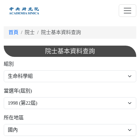
跳
到
主
要
首頁
院士
院士基本資料查詢
內
容
院士基本資料查詢
組別
當選年(屆別)
所在地區