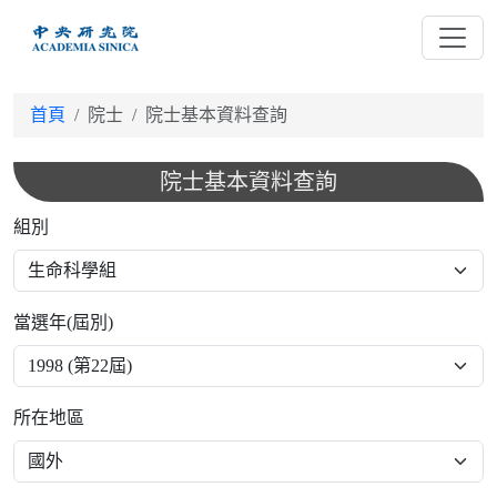
跳
到
主
要
首頁
院士
院士基本資料查詢
內
容
院士基本資料查詢
組別
當選年(屆別)
所在地區