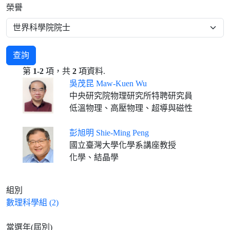
榮譽
查詢
第
1-2
項，共
2
項資料.
吳茂昆 Maw-Kuen Wu
中央研究院物理研究所特聘研究員
低溫物理、高壓物理、超導與磁性
彭旭明 Shie-Ming Peng
國立臺灣大學化學系講座教授
化學、結晶學
組別
數理科學組 (2)
當選年(屆別)