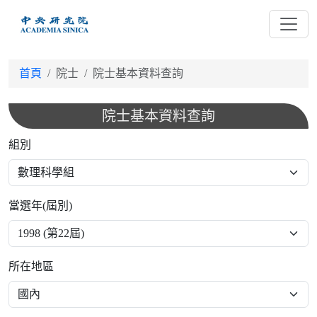
跳
到
主
要
首頁
院士
院士基本資料查詢
內
容
院士基本資料查詢
組別
當選年(屆別)
所在地區