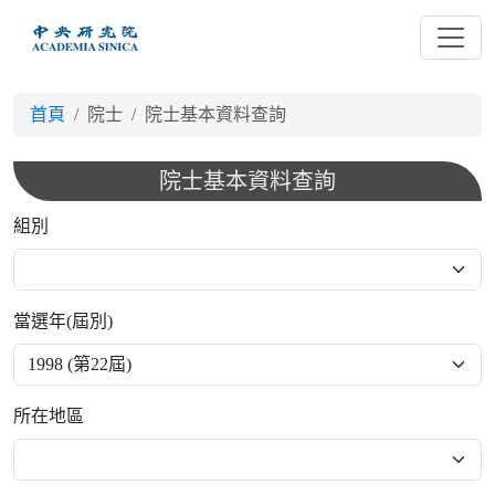
跳
到
主
要
首頁
院士
院士基本資料查詢
內
容
院士基本資料查詢
組別
當選年(屆別)
所在地區