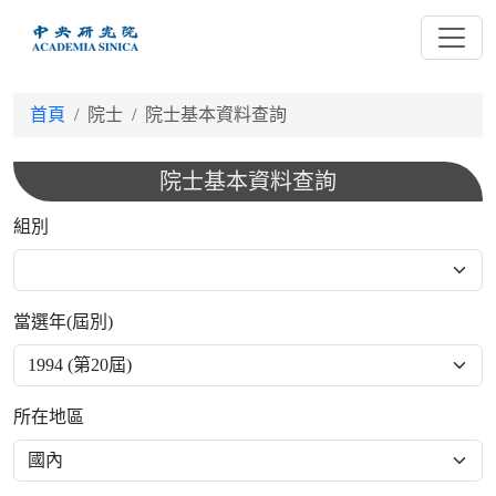
跳
到
主
要
首頁
院士
院士基本資料查詢
內
容
院士基本資料查詢
組別
當選年(屆別)
所在地區