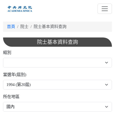
跳
到
主
要
首頁
院士
院士基本資料查詢
內
容
院士基本資料查詢
組別
當選年(屆別)
所在地區