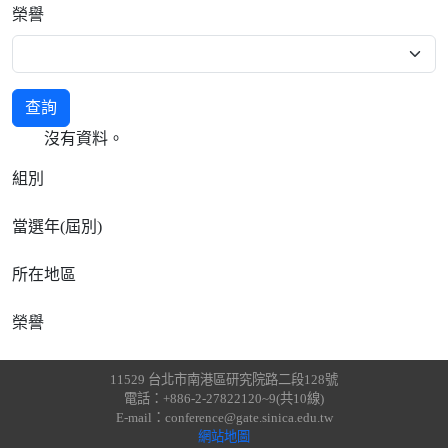
榮譽
查詢
沒有資料。
組別
當選年(屆別)
所在地區
榮譽
11529 台北市南港區研究院路二段128號
電話：+886-2-27822120~9(共10線)
E-mail：conference@gate.sinica.edu.tw
網站地圖