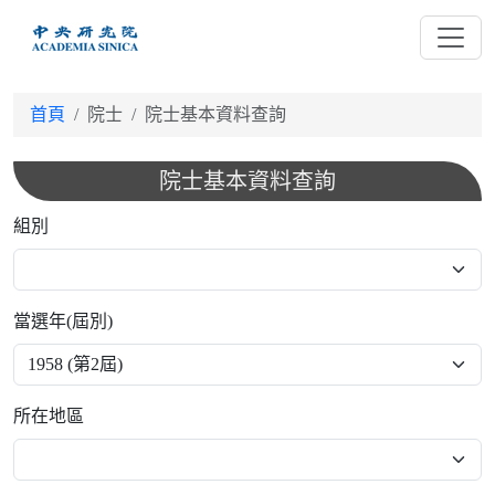
跳
到
主
要
首頁
院士
院士基本資料查詢
內
容
院士基本資料查詢
組別
當選年(屆別)
所在地區