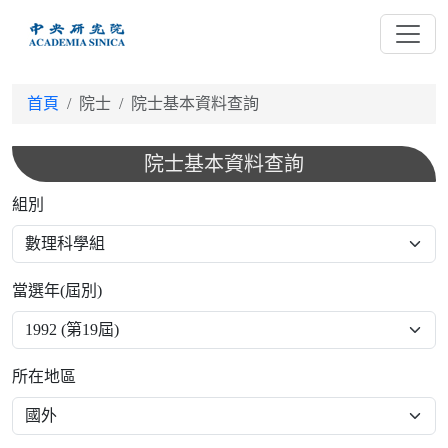
跳
到
主
要
首頁
院士
院士基本資料查詢
內
容
院士基本資料查詢
組別
當選年(屆別)
所在地區