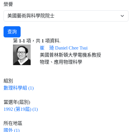
榮譽
查詢
第
1-1
項，共
1
項資料.
崔 琦 Daniel Chee Tsui
美國普林斯頓大學電機系教授
物理、應用物理科學
組別
數理科學組 (1)
當選年(屆別)
1992 (第19屆) (1)
所在地區
國外 (1)