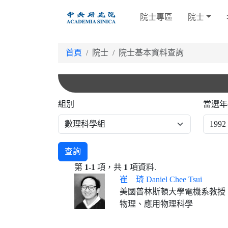
跳
院士專區
院士
到
主
要
首頁
院士
院士基本資料查詢
內
容
組別
當選年
查詢
第
1-1
項，共
1
項資料.
崔 琦 Daniel Chee Tsui
美國普林斯頓大學電機系教授
物理、應用物理科學