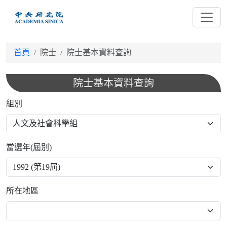
跳
到
主
要
首頁
院士
院士基本資料查詢
內
容
院士基本資料查詢
組別
當選年(屆別)
所在地區