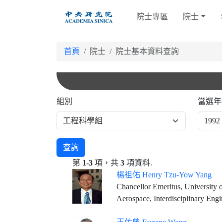
跳
院士專區
院士
到
主
要
首頁
院士
院士基本資料查詢
內
容
組別
當選年
查詢
第
1-3
項，共
3
項資料.
楊祖佑 Henry Tzu-Yow Yang
Chancellor Emeritus, University of California, Santa Barbara (served 1994-2025) Mosh
Aerospace, Interdisciplinary Eng