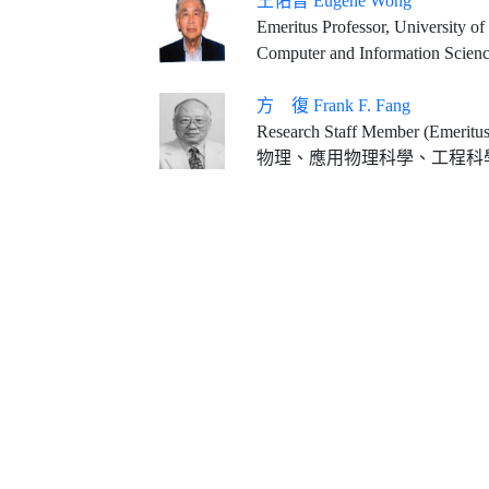
王佑曾 Eugene Wong
Emeritus Professor, University of
Computer and Information Scienc
方 復 Frank F. Fang
Research Staff Member (Emeritus
物理、應用物理科學、工程科