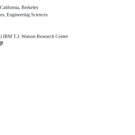
 California, Berkeley
es, Engineering Sciences
) IBM T.J. Watson Research Center
學