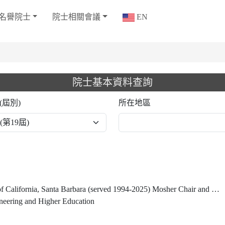
名譽院士
院士相關會議
EN
院士基本資料查詢
(屆別)
所在地區
er Chair and Distinguished Professor, University of California, Santa Barbara (current) Chairman, Thirty Meter Telescope International Observatory Board (2007-present)
ineering and Higher Education