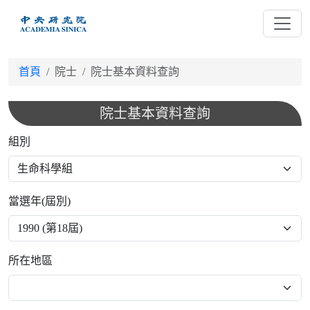
跳
到
主
要
首頁
院士
院士基本資料查詢
內
容
院士基本資料查詢
組別
當選年(屆別)
所在地區