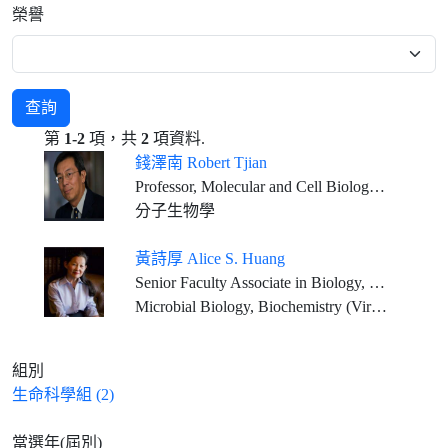
榮譽
查詢
第
1-2
項，共
2
項資料.
錢澤南 Robert Tjian
Professor, Molecular and Cell Biology, University of California at Berkeley Investigator, Howard Hughes Medical Institute
分子生物學
黃詩厚 Alice S. Huang
Senior Faculty Associate in Biology, California Institute of Technology, Pasadena, California, U.S.A.
Microbial Biology, Biochemistry (Virology)
組別
生命科學組 (2)
當選年(屆別)