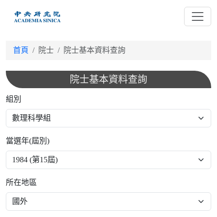
跳
到
主
要
首頁
院士
院士基本資料查詢
內
容
院士基本資料查詢
組別
當選年(屆別)
所在地區