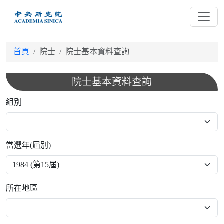
跳
到
主
要
首頁
院士
院士基本資料查詢
內
容
院士基本資料查詢
組別
當選年(屆別)
所在地區