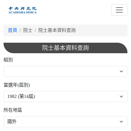
跳
到
主
要
首頁
院士
院士基本資料查詢
內
容
院士基本資料查詢
組別
當選年(屆別)
所在地區