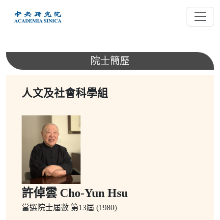
跳
到
主
要
內
院士簡歷
容
人文及社會科學組
許倬雲 Cho-Yun Hsu
當選院士屆數
第13屆 (1980)