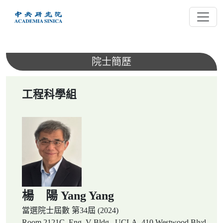
跳
到
主
要
內
院士簡歷
容
工程科學組
楊 陽 Yang Yang
當選院士屆數
第34屆 (2024)
Room 2121C, Eng. V Bldg., UCLA, 410 Westwood Blvd,