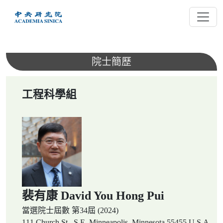
跳
到
主
要
內
院士簡歷
容
工程科學組
裴有康 David You Hong Pui
當選院士屆數
第34屆 (2024)
111 Church St., S.E. Minneapolis, Minnesota 55455 U.S.A.