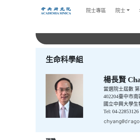
跳
院士專區
院士
到
主
要
內
容
生命科學組
楊長賢 Chan
當選院士屆數
第3
402204臺中市
國立中興大學生
Tel: 04-22853126