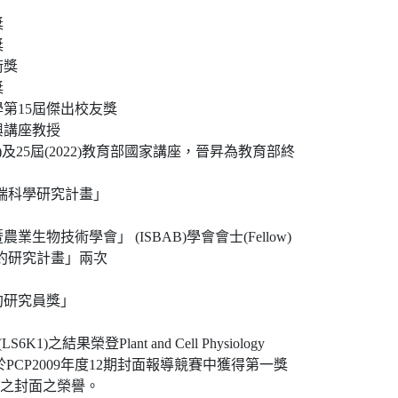
獎
獎
學術獎
獎
範大學第15屆傑出校友獎
學中興講座教授
 科技部「尖端科學研究計畫」
農業生物技術學會」 (ISBAB)學會會士(Fellow)
 科技部「特約研究計畫」兩次
出特約研究員獎」
於PCP2009年度12期封面報導競賽中獲得第一獎
得封面中之封面之榮譽。