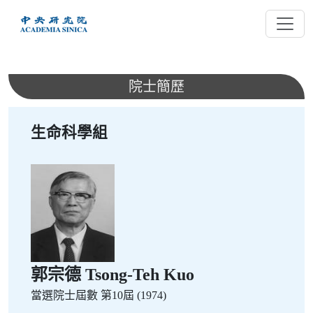
跳
到
主
要
內
院士簡歷
容
生命科學組
郭宗德 Tsong-Teh Kuo
當選院士屆數
第10屆 (1974)