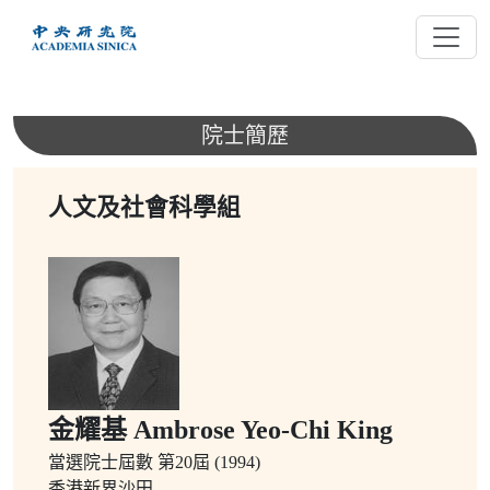
跳
到
主
要
內
院士簡歷
容
人文及社會科學組
金耀基 Ambrose Yeo-Chi King
當選院士屆數
第20屆 (1994)
香港新界沙田