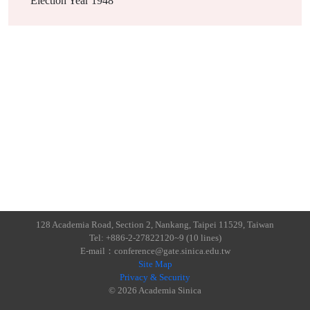
Election Year
1948
128 Academia Road, Section 2, Nankang, Taipei 11529, Taiwan
Tel: +886-2-27822120~9 (10 lines)
E-mail：conference@gate.sinica.edu.tw
Site Map
Privacy & Security
© 2026 Academia Sinica