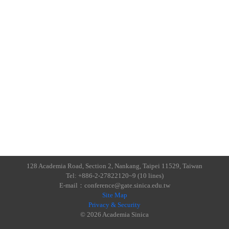
128 Academia Road, Section 2, Nankang, Taipei 11529, Taiwan
Tel: +886-2-27822120~9 (10 lines)
E-mail：conference@gate.sinica.edu.tw
Site Map
Privacy & Security
© 2026 Academia Sinica