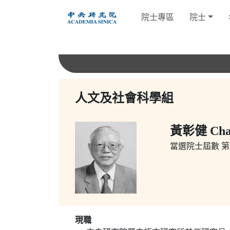
跳
院士專區
院士
到
主
要
內
容
人文及社會科學組
黃彰健 Chan
當選院士屆數
第1
現職