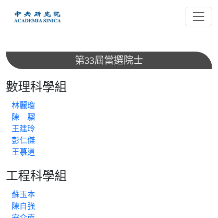
跳
到
主
要
內
第33屆當選院士
容
數理科學組
林麗瓊
陳 騮
王建玲
彭仁傑
王慕道
工程科學組
蘇玉本
陳自強
安介南