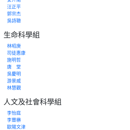
汪正平
郭宗杰
吳詩聰
生命科學組
林昭庚
司徒惠康
施明哲
唐 堂
吳慶明
游景威
林慧觀
人文及社會科學組
李怡庭
李豐楙
歐陽文津