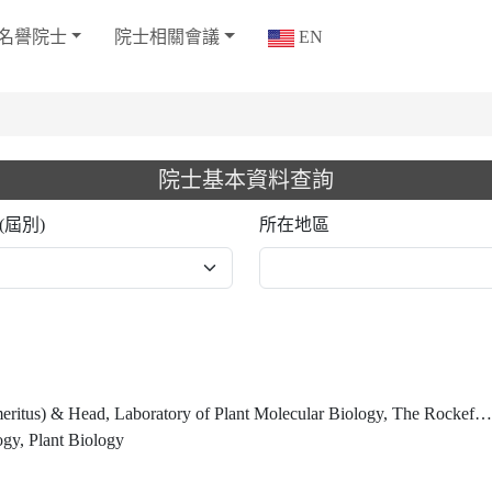
名譽院士
院士相關會議
EN
院士基本資料查詢
(屆別)
所在地區
 USA Temasek Senior Investigator Emeritus, Temasek Life Sciences Laboratory Limited, Singapore (2021-) Distinguished Visiting Professor, National University of Singapore, Department of Biochemistry, Yong Loo Lin School of Medicine, Singapore (2017-Dec 2025)
ogy, Plant Biology