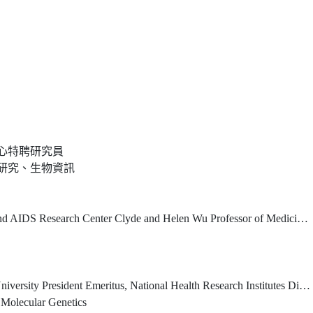
心特聘研究員
研究、生物資訊
er Clyde and Helen Wu Professor of Medicine, Columbia University Vagelos College of Physicians and Surgeons
al Health Research Institutes Distinguished Professor (Emeritus), Dept. of Biochemistry & Molecular Medicine, University of California, Davis
 Molecular Genetics