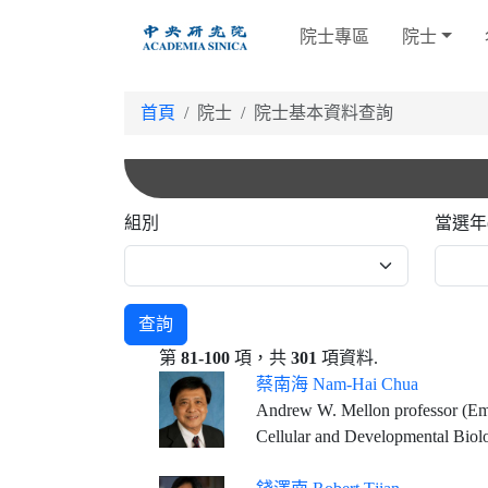
跳
院士專區
院士
到
主
要
首頁
院士
院士基本資料查詢
內
容
組別
當選年
查詢
第
81-100
項，共
301
項資料.
蔡南海 Nam-Hai Chua
Andrew W. Mellon professor (Emeritus) & Head, Laboratory of Plant Molecular Biology, The Rockefeller University, New York, NY,
Cellular and Developmental Biol