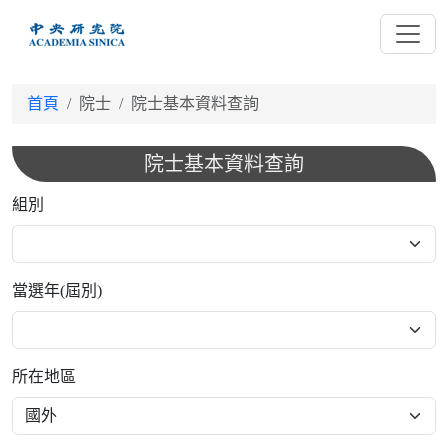
跳
到
主
要
首頁
院士
院士基本資料查詢
內
容
院士基本資料查詢
組別
當選年(屆別)
所在地區