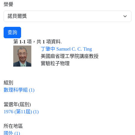
榮譽
查詢
第
1-1
項，共
1
項資料.
丁肇中 Samuel C. C. Ting
美國麻省理工學院講座教授
實驗粒子物理
組別
數理科學組 (1)
當選年(屆別)
1976 (第11屆) (1)
所在地區
國外 (1)