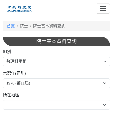
跳
到
主
要
首頁
院士
院士基本資料查詢
內
容
院士基本資料查詢
組別
當選年(屆別)
所在地區