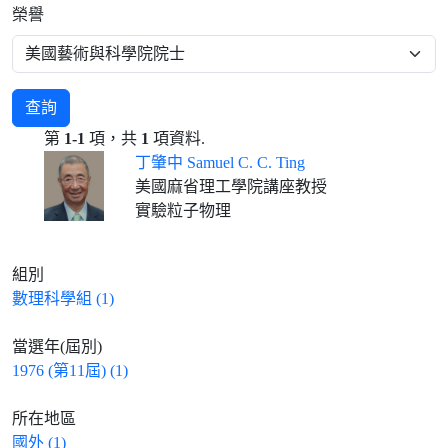
榮譽
查詢
第
1-1
項，共
1
項資料.
丁肇中 Samuel C. C. Ting
美國麻省理工學院講座教授
實驗粒子物理
組別
數理科學組 (1)
當選年(屆別)
1976 (第11屆) (1)
所在地區
國外 (1)