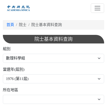
跳
到
主
要
首頁
院士
院士基本資料查詢
內
容
院士基本資料查詢
組別
當選年(屆別)
所在地區