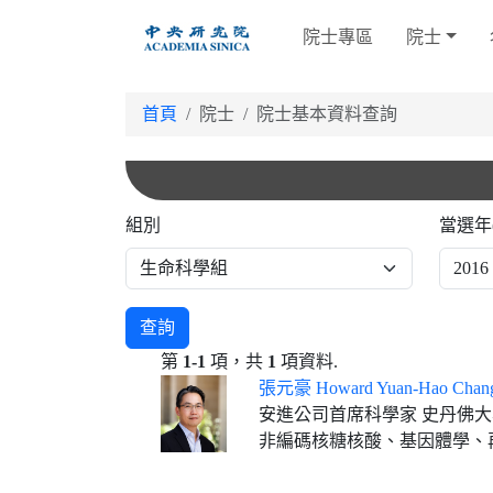
跳
院士專區
院士
到
主
要
首頁
院士
院士基本資料查詢
內
容
組別
當選年
查詢
第
1-1
項，共
1
項資料.
張元豪 Howard Yuan-Hao Chan
安進公司首席科學家 史丹佛
非編碼核糖核酸、基因體學、