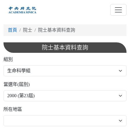
跳
到
主
要
首頁
院士
院士基本資料查詢
內
容
院士基本資料查詢
組別
當選年(屆別)
所在地區