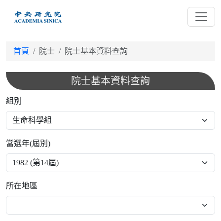
跳
到
主
要
首頁
院士
院士基本資料查詢
內
容
院士基本資料查詢
組別
當選年(屆別)
所在地區