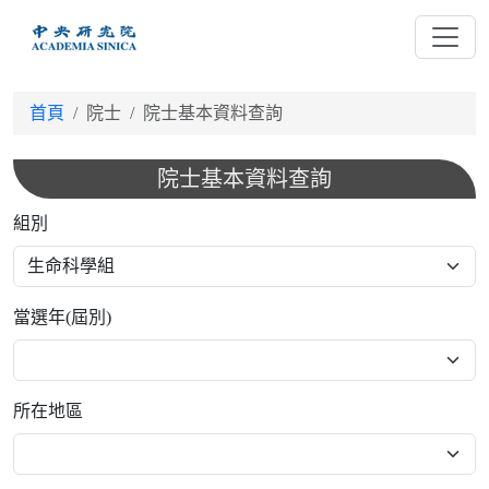
跳
到
主
要
首頁
院士
院士基本資料查詢
內
容
院士基本資料查詢
組別
當選年(屆別)
所在地區