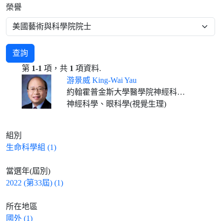
榮譽
查詢
第
1-1
項，共
1
項資料.
游景威 King-Wai Yau
約翰霍普金斯大學醫學院神經科學系暨眼科學系教授
神經科學、眼科學(視覺生理)
組別
生命科學組 (1)
當選年(屆別)
2022 (第33屆) (1)
所在地區
國外 (1)