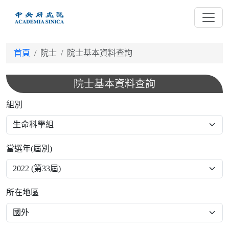
跳
到
主
要
首頁
院士
院士基本資料查詢
內
容
院士基本資料查詢
組別
當選年(屆別)
所在地區