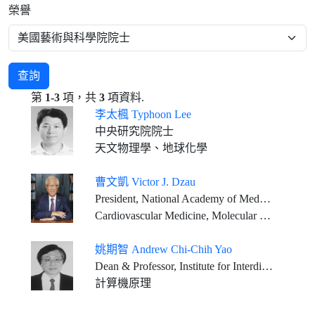
榮譽
查詢
第
1-3
項，共
3
項資料.
李太楓 Typhoon Lee
中央研究院院士
天文物理學、地球化學
曹文凱 Victor J. Dzau
President, National Academy of Medicine, USA Vice-Chair, National Research Council, USA
Cardiovascular Medicine, Molecular Medicine
姚期智 Andrew Chi-Chih Yao
Dean & Professor, Institute for Interdisciplinary Information Sciences, Tsinghua University, Beijing
計算機原理