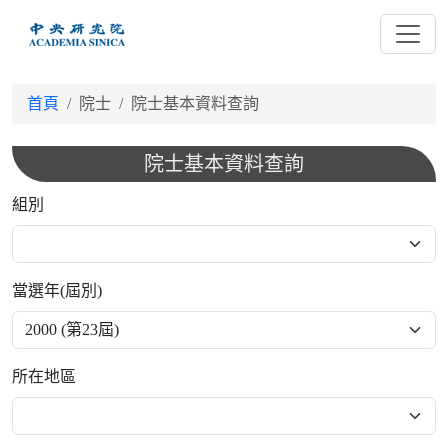
跳
到
主
要
首頁
院士
院士基本資料查詢
內
容
院士基本資料查詢
組別
當選年(屆別)
所在地區