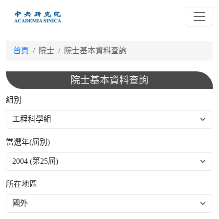
跳
到
主
要
首頁
院士
院士基本資料查詢
內
容
院士基本資料查詢
組別
當選年(屆別)
所在地區